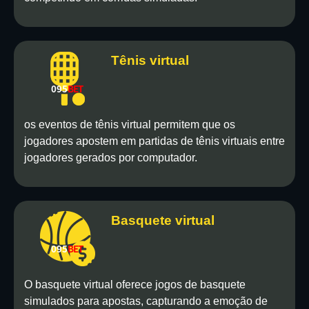
Tênis virtual
os eventos de tênis virtual permitem que os
jogadores apostem em partidas de tênis virtuais entre
jogadores gerados por computador.
Basquete virtual
O basquete virtual oferece jogos de basquete
simulados para apostas, capturando a emoção de