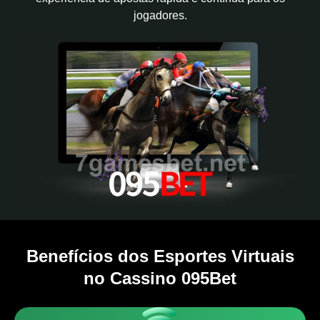
jogadores.
Benefícios dos Esportes Virtuais
no Cassino 095Bet