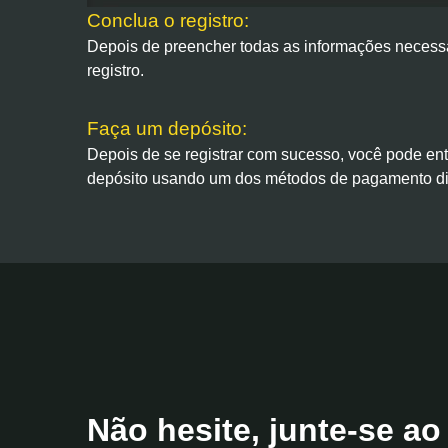
Conclua o registro:
Depois de preencher todas as informações necessár
registro.
Faça um depósito:
Depois de se registrar com sucesso, você pode ent
depósito usando um dos métodos de pagamento di
Não hesite, junte-se a