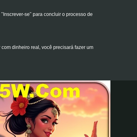
"Inscrever-se" para concluir o processo de
com dinheiro real, você precisará fazer um