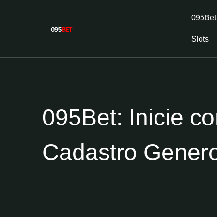
095Bet
Slots
095Bet: Inicie 
Cadastro Gener