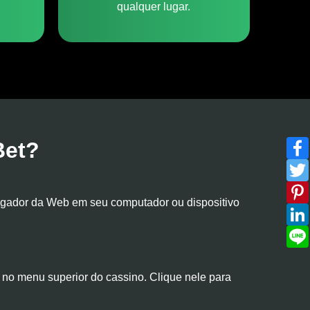
qualquer lugar.
Bet?
egador da Web em seu computador ou dispositivo
u no menu superior do cassino. Clique nele para