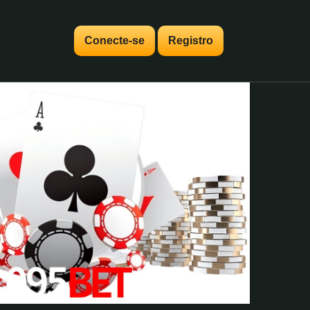
Conecte-se
Registro