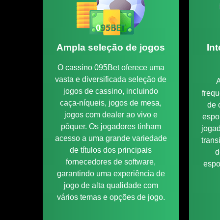
Ampla seleção de jogos
In
O cassino 095Bet oferece uma
vasta e diversificada seleção de
A
jogos de cassino, incluindo
freq
caça-níqueis, jogos de mesa,
de 
jogos com dealer ao vivo e
espor
pôquer. Os jogadores tinham
joga
acesso a uma grande variedade
trans
de títulos dos principais
d
fornecedores de software,
espo
garantindo uma experiência de
jogo de alta qualidade com
vários temas e opções de jogo.