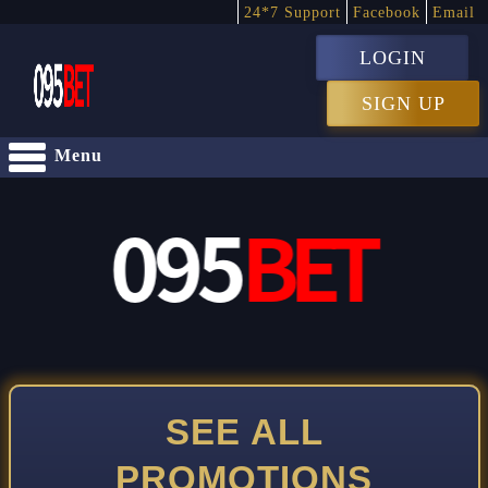
24*7 Support
Facebook
Email
LOGIN
SIGN UP
Menu
SEE ALL
PROMOTIONS