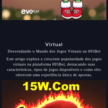
Virtual
Desvendando o Mundo dos Jogos Virtuais na 095Bet
Este artigo explora a crescente popularidade dos jogos
virtuais na plataforma 095Bet, destacando suas
características, tipos de jogos disponíveis e como eles
oferecem uma experiência única de apostas.