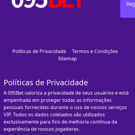
Reg
Políticas de Privacidade
Termos e Condições
Sitemap
Políticas de Privacidade
A 095Bet valoriza a privacidade de seus usuários e está
empenhada em proteger todas as informações
pessoais fornecidas durante o uso de nossos serviços
VIP. Todos os dados coletados são utilizados
exclusivamente para fins de melhoria contínua da
experiência de nossos jogadores.