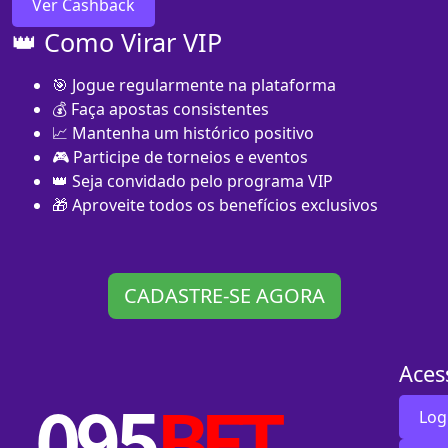
Ver Cashback
👑 Como Virar VIP
🎯 Jogue regularmente na plataforma
💰 Faça apostas consistentes
📈 Mantenha um histórico positivo
🎮 Participe de torneios e eventos
👑 Seja convidado pelo programa VIP
🎁 Aproveite todos os benefícios exclusivos
CADASTRE-SE AGORA
Aces
Log