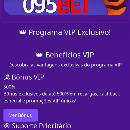
👑 Programa VIP Exclusivo!
👑 Benefícios VIP
Descubra as vantagens exclusivas do programa VIP
💰 Bônus VIP
500%
Bônus exclusivos de até 500% em recargas, cashback
especial e promoções VIP únicas!
Ver Bônus
🎯 Suporte Prioritário